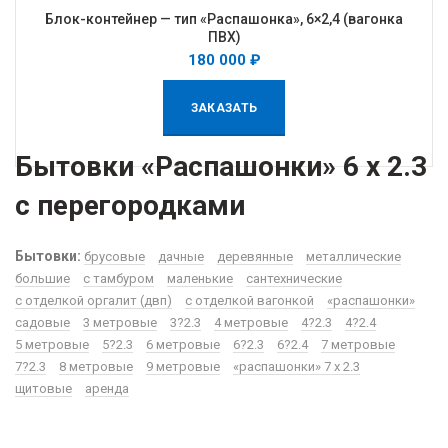
Блок-контейнер — тип «Распашонка», 6×2,4 (вагонка
ПВХ)
180 000
₽
ЗАКАЗАТЬ
Бытовки «Распашонки» 6 х 2.3
с перегородками
Бытовки:
брусовые
дачные
деревянные
металлические
большие
с тамбуром
маленькие
сантехнические
с отделкой оргалит (двп)
с отделкой вагонкой
«распашонки»
садовые
3 метровые
3?2.3
4 метровые
4?2.3
4?2.4
5 метровые
5?2.3
6 метровые
6?2.3
6?2.4
7 метровые
7?2.3
8 метровые
9 метровые
«распашонки» 7 х 2.3
щитовые
аренда