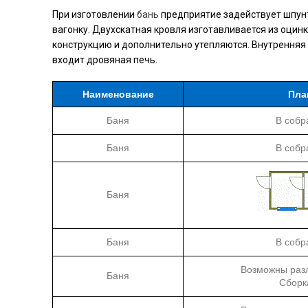
При изготовлении
бань
предприятие задействует шпунто
вагонку. Двухскатная кровля изготавливается из оцин
конструкцию и дополнительно утепляются. Внутренняя 
входит дровяная печь.
Наименование
Пла
Баня
В собр
Баня
В собр
Баня
Баня
В собр
Возможны раз
Баня
Сборк