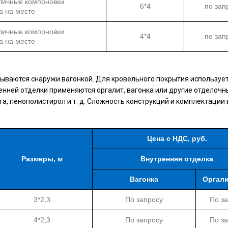
личные компоновки
6*4
по зап
а на месте
личные компоновки
4*4
по зап
а на месте
лываются снаружи вагонкой. Для кровельного покрытия используе
енней отделки применяются оргалит, вагонка или другие отделочн
а, пенополистирол и т. д. Сложность конструкций и комплектации 
Цена с НДС, руб.
Размеры, м
Внутренняя отделка
Вагонка
Оргали
3*2,3
По запросу
По з
4*2,3
По запросу
По з