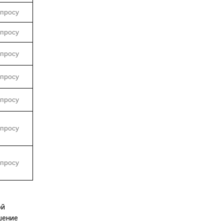
апросу
апросу
апросу
апросу
апросу
апросу
апросу
ой
шение