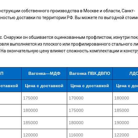
нструкции собственного производства в Москве и области, Санкт-
жностью доставки по территории РФ. Вы можете по выгодной стоим
с. Снаружи он обшивается оцинкованным профлистом, изнутри по
вля выполняется из плоского или профилированного стального ли
д. На окончательную цену влияют сложность комплектации и конст
ВП
Вагонка—МДФ
Вагонка ПВХ.ДВПО
ЛД
оставкой
Цена с доставкой
Цена с доставкой
Цена с до
175000
170000
180000
180000
175000
185000
185000
180000
190000
120000
116000
122000