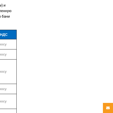
м) и
иленную
ю бани
 НДС
росу
росу
росу
росу
росу
Email