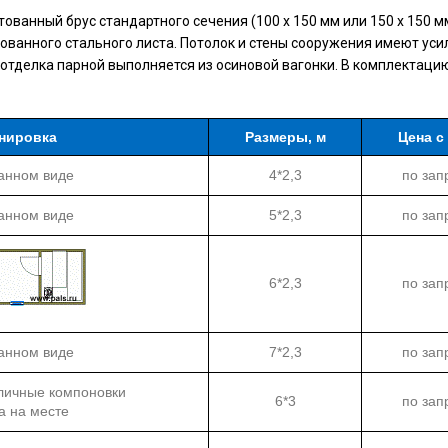
ванный брус стандартного сечения (100 х 150 мм или 150 х 150 м
кованного стального листа. Потолок и стены сооружения имеют ус
отделка парной выполняется из осиновой вагонки. В комплектаци
нировка
Размеры, м
Цена с
анном виде
4*2,3
по зап
анном виде
5*2,3
по зап
6*2,3
по зап
анном виде
7*2,3
по зап
личные компоновки
6*3
по зап
а на месте