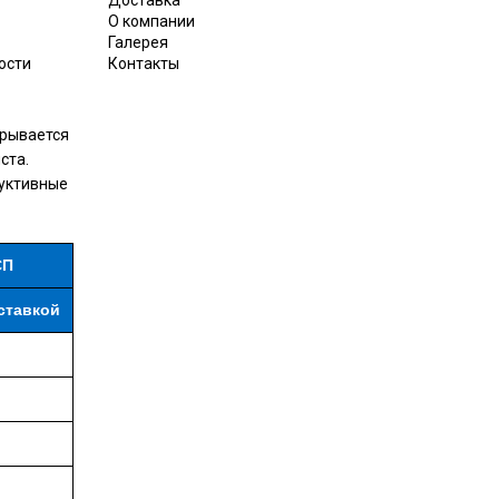
Доставка
О компании
Галерея
ости
Контакты
крывается
ста.
руктивные
СП
ставкой