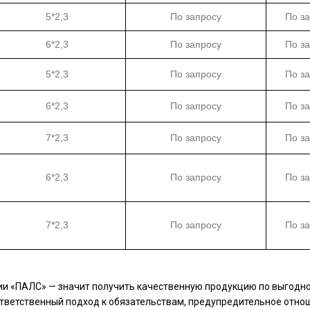
5*2,3
По запросу
По з
6*2,3
По запросу
По з
5*2,3
По запросу
По з
6*2,3
По запросу
По з
7*2,3
По запросу
По з
6*2,3
По запросу
По з
7*2,3
По запросу
По з
нии «ПАЛС» — значит получить качественную продукцию по выгодн
ответственный подход к обязательствам, предупредительное отно