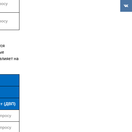
росу
VK
росу
тся
ые
влияет на
т (ДВП)
апросу
апросу