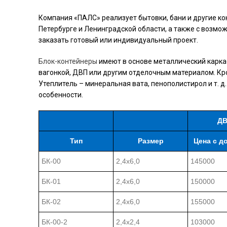
Компания «ПАЛС» реализует бытовки, бани и другие ко
Петербурге и Ленинградской области, а также с возмо
заказать готовый или индивидуальный проект.
Блок-контейнеры
имеют в основе металлический карка
вагонкой, ДВП или другим отделочным материалом. Кро
Утеплитель – минеральная вата, пенополистирол и т. 
особенности.
Д
Тип
Размер
Цена с д
БК-00
2,4х6,0
145000
БК-01
2,4х6,0
150000
БК-02
2,4х6,0
155000
БК-00-2
2,4х2,4
103000